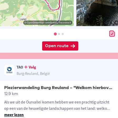
© OpenStreetMap contributors, Tracestrack
© 
Open route
TAO
Volg
Burg-Reuland, België
Plezierwandeling Burg Reuland – "Welkom hierboven!"
12.9 km
Als we uit de Ourvallei komen hebben we een prachtig uitzicht
op een van de heuveligste landschappen van het land: welko
...
meer lezen