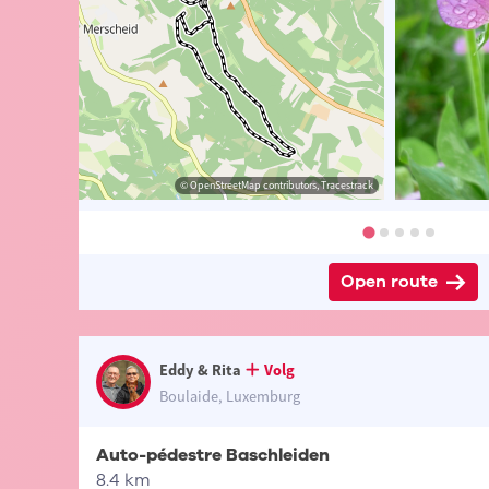
 Eddy & Rita
© Eddy & Rita
© OpenStreetMap contributors, Tracestrack
© Eddy & Rita
Open route
Eddy & Rita
Volg
Boulaide, Luxemburg
Auto-pédestre Baschleiden
8.4 km