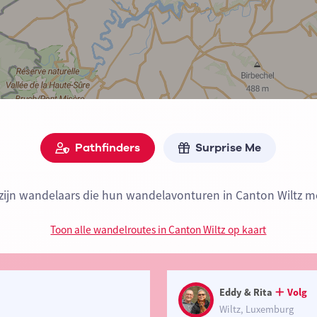
Pathfinders
Surprise Me
 zijn wandelaars die hun wandelavonturen in Canton Wiltz me
Toon alle wandelroutes in Canton Wiltz op kaart
Eddy & Rita
Volg
Wiltz, Luxemburg