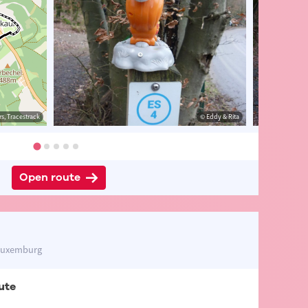
s, Tracestrack
& Rita
© Eddy & Rita
© Eddy & Rita
Open route
 Luxemburg
ute