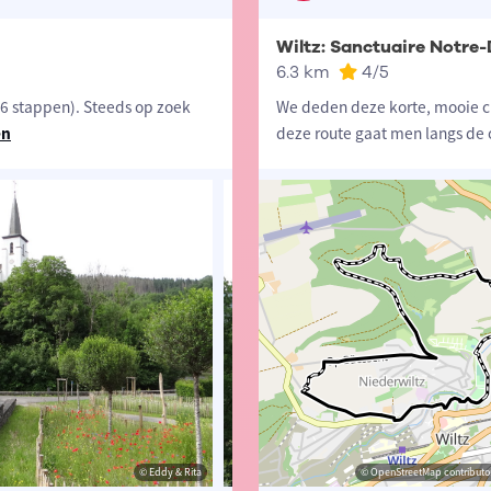
Wiltz: Sanctuaire Notre
6.3 km
4
/5
6 stappen). Steeds op zoek
We deden deze korte, mooie c
en
deze route gaat men langs de 
© Eddy & Rita
© Eddy & Rita
© OpenStreetMap contributor
© Eddy 