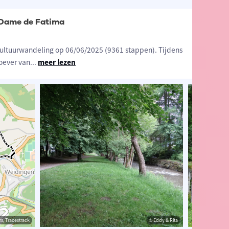
-Dame de Fatima
ultuurwandeling op 06/06/2025 (9361 stappen). Tijdens
oever van
...
meer lezen
s, Tracestrack
& Rita
© Eddy & Rita
© Eddy & Rita