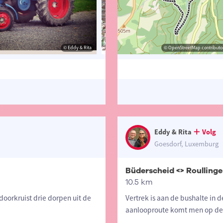
© Eddy & Rita
© Eddy & Rita
© OpenStreetMap contributor
© Eddy 
Eddy & Rita
Volg
Goesdorf, Luxemburg
Büderscheid <> Roulling
10.5 km
doorkruist drie dorpen uit de
Vertrek is aan de bushalte in d
aanlooproute komt men op de