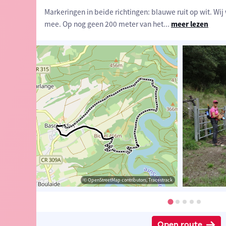
Markeringen in beide richtingen: blauwe ruit op wit. Wi
mee. Op nog geen 200 meter van het
...
meer lezen
 Eddy & Rita
© Eddy & Rita
© OpenStreetMap contributors, Tracestrack
© Eddy & Rita
Open route