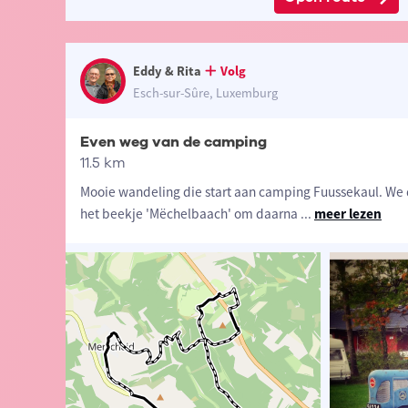
Eddy & Rita
Volg
Esch-sur-Sûre, Luxemburg
Even weg van de camping
11.5 km
Mooie wandeling die start aan camping Fuussekaul. We da
het beekje 'Mëchelbaach' om daarna
...
meer lezen