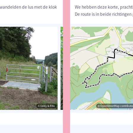
j wandelden de lus met de klok
We hebben deze korte, pracht
De route is in beide richtinge
© Eddy & Rita
© Eddy & Rita
© OpenStreetMap contributor
© Eddy 