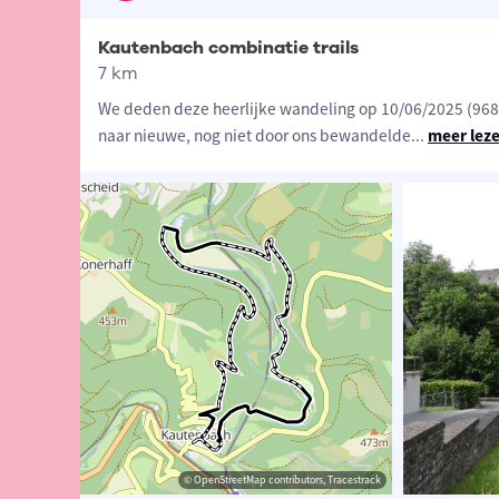
Kautenbach combinatie trails
7 km
We deden deze heerlijke wandeling op 10/06/2025 (968
naar nieuwe, nog niet door ons bewandelde
...
meer lez
 Eddy & Rita
© Eddy & Rita
© OpenStreetMap contributors, Tracestrack
© Eddy & Rita