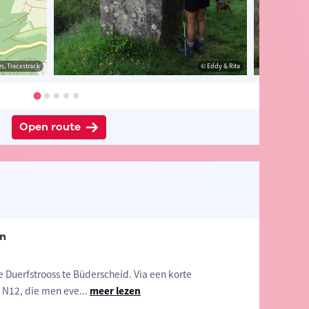
s, Tracestrack
& Rita
© Eddy & Rita
© Eddy & Rita
Open route
en
e Duerfstrooss te Büderscheid. Via een korte
 N12, die men eve
...
meer lezen