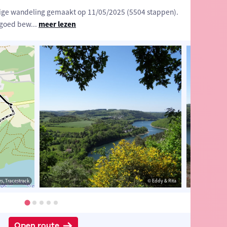
ige wandeling gemaakt op 11/05/2025 (5504 stappen).
n goed bew
...
meer lezen
s, Tracestrack
& Rita
© Eddy & Rita
© Eddy & Rita
Open route