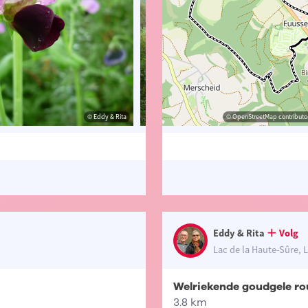
© Eddy & Rita
© Eddy & Rita
© OpenStreetMap contributor
© Eddy 
Eddy & Rita
Volg
Lac de la Haute-Sûre,
Welriekende goudgele ro
3.8 km