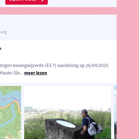
burg
e
tingen bewegwijzerde (ES 7) wandeling op 26/04/2025
 Haute-Sûr
...
meer lezen