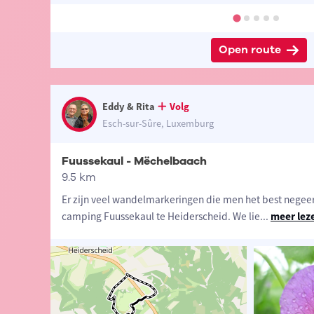
Open route
Eddy & Rita
Volg
Esch-sur-Sûre, Luxemburg
Fuussekaul - Mëchelbaach
9.5 km
Er zijn veel wandelmarkeringen die men het best negeert
camping Fuussekaul te Heiderscheid. We lie
...
meer lez