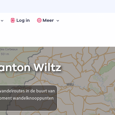
Log in
Meer
anton Wiltz
andelroutes in de buurt van
it moment wandelknooppunten