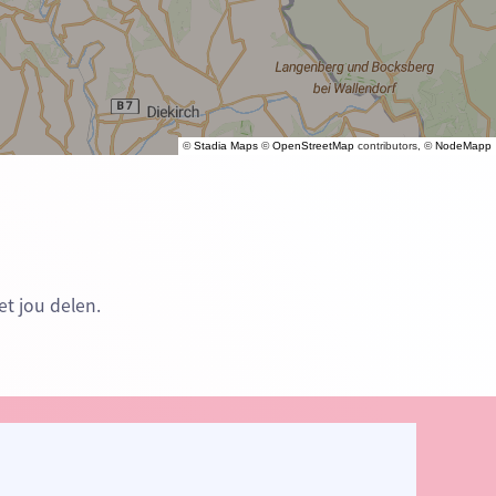
©
Stadia Maps
©
OpenStreetMap
contributors, ©
NodeMapp
t jou delen.