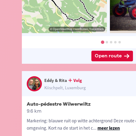
 Eddy & Rita
© Eddy & Rita
© OpenStreetMap contributors, Tracestrack
© Eddy & Rita
Open route
Eddy & Rita
Volg
Kiischpelt, Luxemburg
Auto-pédestre Wilwerwiltz
9.6 km
Markering: blauwe ruit op witte achtergrond Deze route 
omgeving. Kort na de start in het c
...
meer lezen