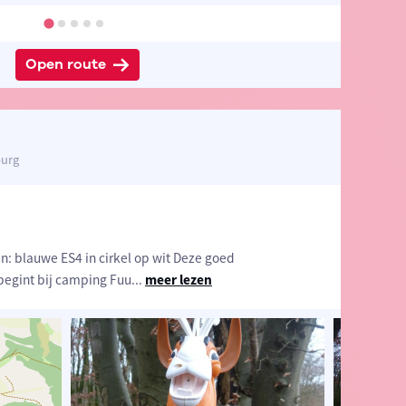
Open route
burg
n: blauwe ES4 in cirkel op wit Deze goed
egint bij camping Fuu
...
meer lezen