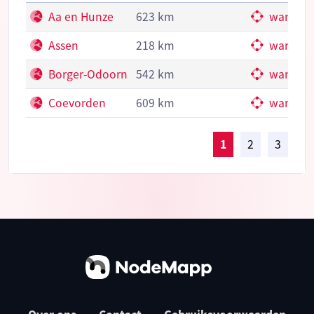
Aa en Hunze
623 km
wandelk
Assen
218 km
wandelk
Borger-Odoorn
542 km
wandelk
Coevorden
609 km
wandelk
1
2
3