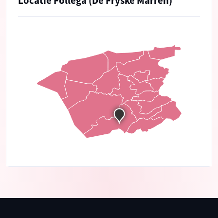
Locatie Follega (De Fryske Marren)