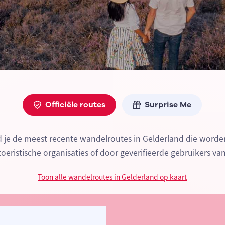
Officiële routes
Surprise Me
d je de meest recente wandelroutes in Gelderland die wor
 toeristische organisaties of door geverifieerde gebruikers va
Toon alle wandelroutes in Gelderland op kaart