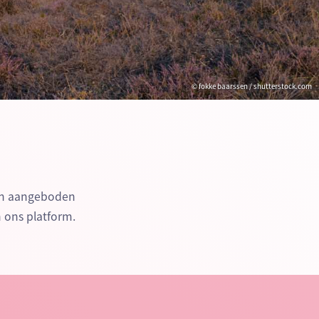
© fokke baarssen / shutterstock.com
den aangeboden
n ons platform.