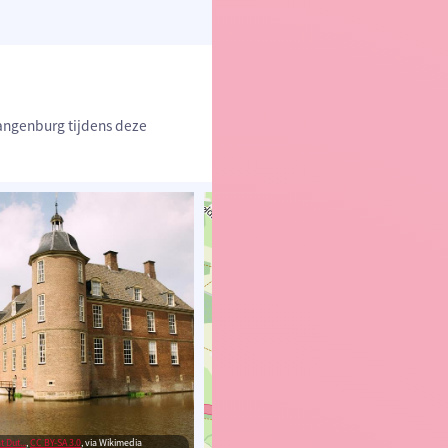
langenburg tijdens deze
 Dut...
,
CC BY-SA 3.0
, via Wikimedia