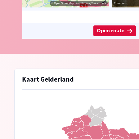
© OpenStreetMap contributors, Tracestrack
Commons
Open route
Kaart Gelderland