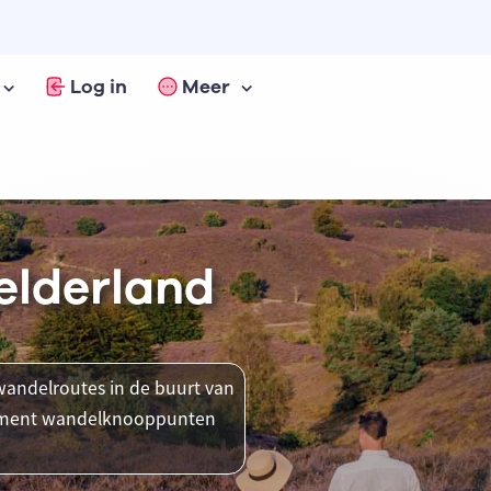
Log in
Meer
elderland
andelroutes in de buurt van
 moment wandelknooppunten