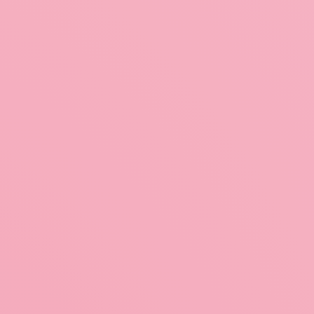
©
Technische Fred at Dut...
,
CC BY-SA 3.0
, via Wikimedia