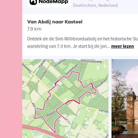
Doetinchem, Nederland
Van Abdij naar Kasteel
7.9 km
Ontdek de de Sint-Willibrordsabdij en het historische S
wandeling van 7.9 km. Je start bij de jon
...
meer lezen
dia
©
Technische Fred at