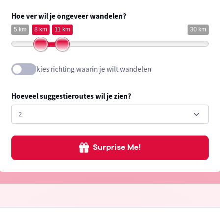
Hoe ver wil je ongeveer wandelen?
5 km
8 km
11 km
30 km
kies richting waarin je wilt wandelen
Hoeveel suggestieroutes wil je zien?
Surprise Me!