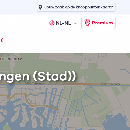
Jouw zaak op de knooppuntenkaart?
NL-NL
Premium
))
ngen (Stad))