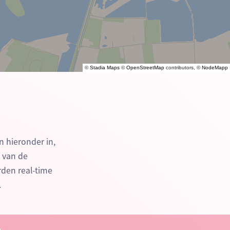
©
Stadia Maps
©
OpenStreetMap
contributors, ©
NodeMapp
n hieronder in,
n van de
den real-time
.