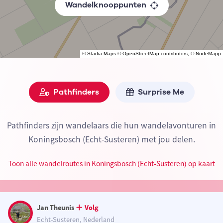
Wandelknooppunten
©
Stadia Maps
©
OpenStreetMap
contributors, ©
NodeMapp
Pathfinders
Surprise Me
Pathfinders zijn wandelaars die hun wandelavonturen in
Koningsbosch (Echt-Susteren) met jou delen.
Toon alle wandelroutes in Koningsbosch (Echt-Susteren) op kaart
Jan Theunis
Volg
Echt-Susteren, Nederland