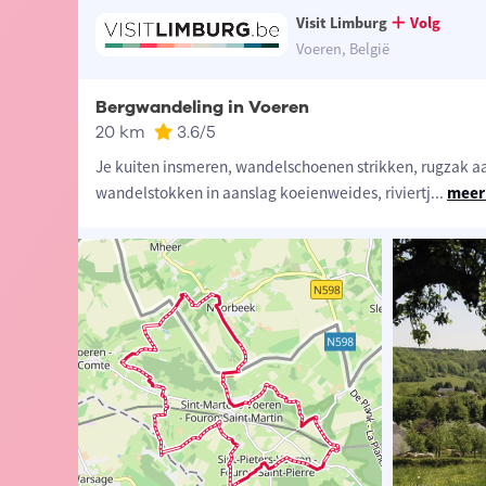
Visit Limburg
Volg
Voeren, België
Bergwandeling in Voeren
20 km
3.6
/5
Je kuiten insmeren, wandelschoenen strikken, rugzak 
wandelstokken in aanslag koeienweides, riviertj
...
meer