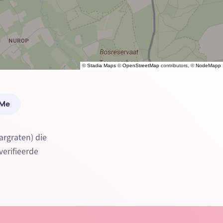
©
Stadia Maps
©
OpenStreetMap
contributors, ©
NodeMapp
 Me
argraten) die
verifieerde