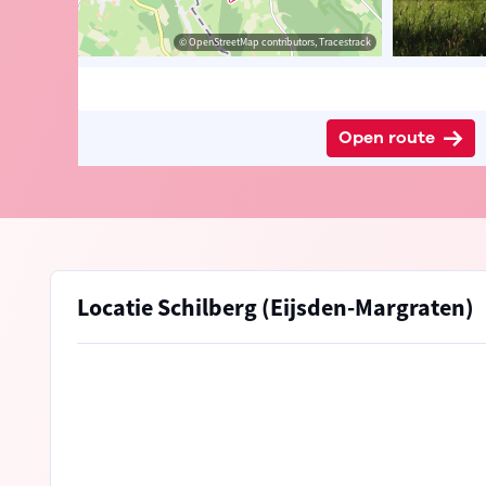
Visit Limburg
© OpenStreetMap contributors, Tracestrack
Open route
Locatie Schilberg (Eijsden-Margraten)