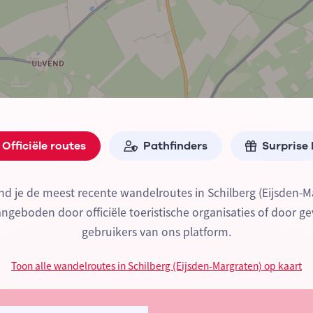
Officiële routes
Pathfinders
Surprise
nd je de meest recente wandelroutes in Schilberg (Eijsden-M
geboden door officiële toeristische organisaties of door ge
gebruikers van ons platform.
Toon alle wandelroutes in Schilberg (Eijsden-Margraten) op kaart