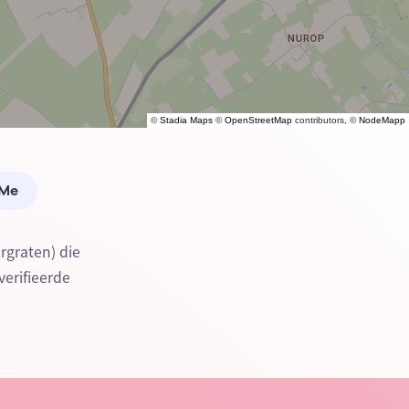
©
Stadia Maps
©
OpenStreetMap
contributors, ©
NodeMapp
 Me
rgraten) die
verifieerde