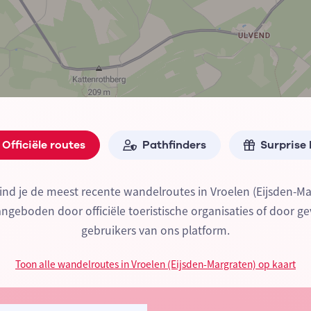
Officiële routes
Pathfinders
Surprise
ind je de meest recente wandelroutes in Vroelen (Eijsden-Ma
geboden door officiële toeristische organisaties of door ge
gebruikers van ons platform.
Toon alle wandelroutes in Vroelen (Eijsden-Margraten) op kaart