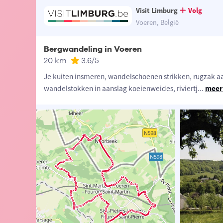
Visit Limburg
Volg
Voeren, België
Bergwandeling in Voeren
20 km
3.6
/5
Je kuiten insmeren, wandelschoenen strikken, rugzak 
wandelstokken in aanslag koeienweides, riviertj
...
meer