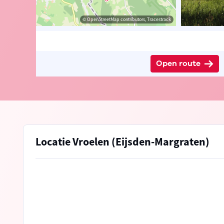
Visit Limburg
© OpenStreetMap contributors, Tracestrack
Open route
Locatie Vroelen (Eijsden-Margraten)