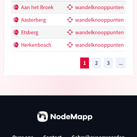
Aan het Broek
wandelknooppunten
Aasterberg
wandelknooppunten
Etsberg
wandelknooppunten
Herkenbosch
wandelknooppunten
1
2
3
...