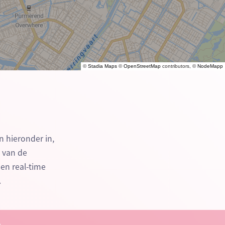
©
Stadia Maps
©
OpenStreetMap
contributors, ©
NodeMapp
n hieronder in,
n van de
en real-time
.