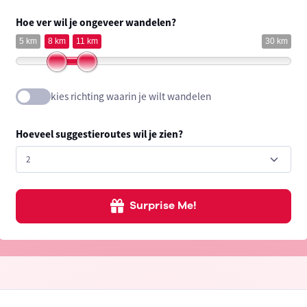
Hoe ver wil je ongeveer wandelen?
5 km
8 km
11 km
30 km
kies richting waarin je wilt wandelen
Hoeveel suggestieroutes wil je zien?
Surprise Me!