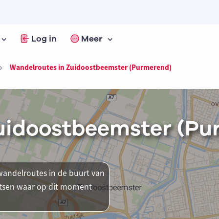
Log in
Meer
Wandelroutes in Zuidoostbeemster (Purmerend)
uidoostbeemster (Pu
andelroutes in de buurt van
atsen waar op dit moment