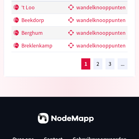
't Loo
wandelknooppunten
Beekdorp
wandelknooppunten
Berghum
wandelknooppunten
Breklenkamp
wandelknooppunten
1
2
3
...