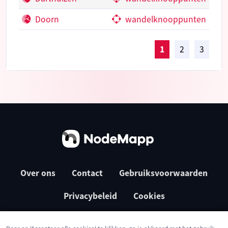
Doorn
wandelknooppunten
1
2
3
Over ons
Contact
Gebruiksvoorwaarden
Privacybeleid
Cookies