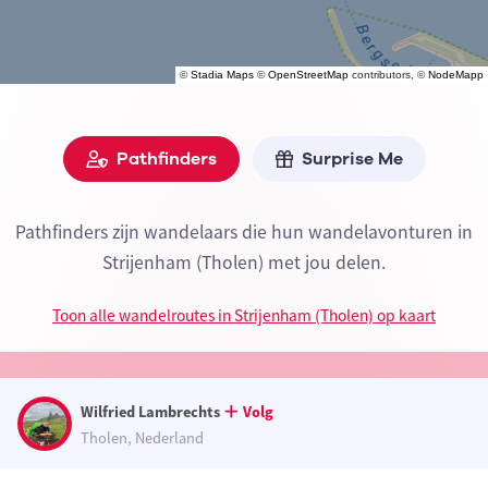
©
Stadia Maps
©
OpenStreetMap
contributors, ©
NodeMapp
Pathfinders
Surprise Me
Pathfinders zijn wandelaars die hun wandelavonturen in
Strijenham (Tholen) met jou delen.
Toon alle wandelroutes in Strijenham (Tholen) op kaart
Wilfried Lambrechts
Volg
Tholen, Nederland