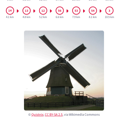
4.1 km
4.8 km
5.2 km
6.6 km
7.9 km
8.1 km
10.5 km
©
Quistnix
,
CC BY-SA 2.5
, via Wikimedia Commons