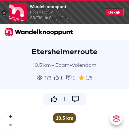
Wandelknooppunt
Bekijk
NodeMapp BV
GRATIS - In Google Play
Etersheimerroute
10.5 km • Edam-Volendam
773
1
1
1
/5
10.5 km