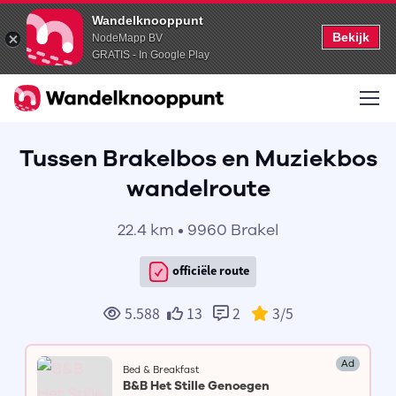
Wandelknooppunt
Bekijk
NodeMapp BV
GRATIS - In Google Play
Tussen Brakelbos en Muziekbos
wandelroute
22.4 km • 9960 Brakel
officiële route
5.588
13
2
3
/5
Ad
Bed & Breakfast
B&B Het Stille Genoegen