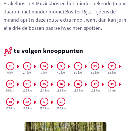
Brakelbos, het Muziekbos en het minder bekende (maar
daarom niet minder mooie) Bos Ter Rijst. Tijdens de
maand april is deze route extra mooi, want dan kan je in
alle drie de bossen paarse hyacinten spotten.
te volgen knooppunten
0 km
2.7 km
3 km
4.1 km
5.3 km
8.3 km
8.8 km
9.9 km
10.5 km
11.4 km
11.6 km
11.7 km
12.1 km
14 km
17.9 km
18.9 km
21.1 km
22.3 km