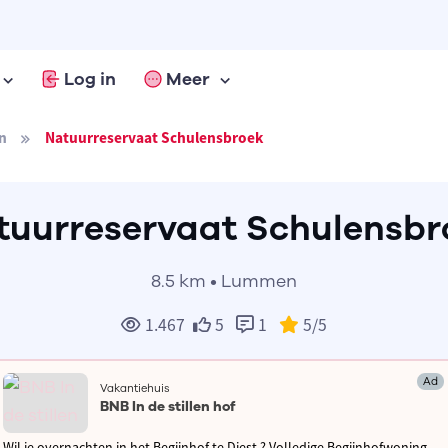
Log in
Meer
n
Natuurreservaat Schulensbroek
tuurreservaat Schulensbr
8.5 km • Lummen
1.467
5
1
5
/5
Ad
Vakantiehuis
BNB In de stillen hof
Wil je overnachten in het Begijnhof te Diest ? Volledige Begijnhofwoning