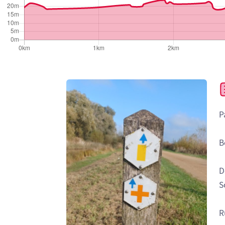
P
B
D
S
R