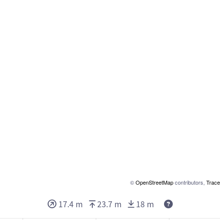
©
OpenStreetMap
contributors,
Trace
17.4 m
23.7 m
18 m