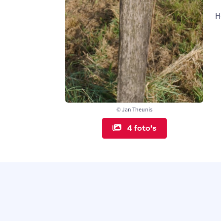
H
© Jan Theunis
4 foto's