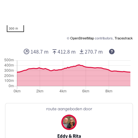
300 m
©
OpenStreetMap
contributors,
Tracestrack
148.7 m
412.8 m
270.7 m
route aangeboden door
Eddy & Rita