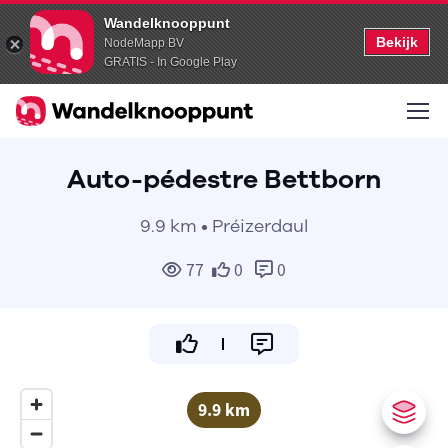
Wandelknooppunt
Bekijk
NodeMapp BV
GRATIS - In Google Play
Auto-pédestre Bettborn
9.9 km • Préizerdaul
77
0
0
9.9 km