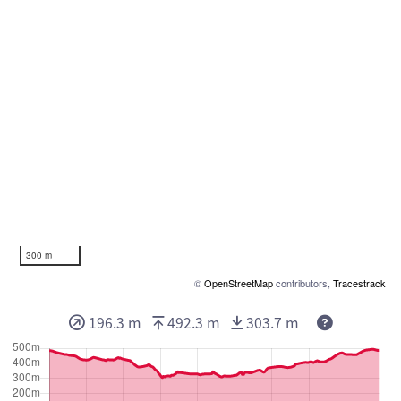
300 m
©
OpenStreetMap
contributors,
Tracestrack
196.3 m
492.3 m
303.7 m