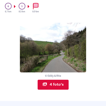
6.7 km
8.5 km
8.9 km
© Eddy & Rita
4 foto's