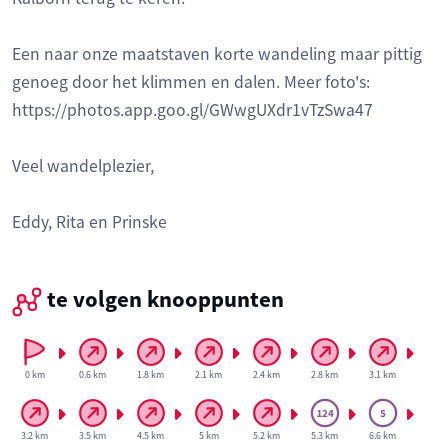
Een naar onze maatstaven korte wandeling maar pittig
genoeg door het klimmen en dalen. Meer foto's:
https://photos.app.goo.gl/GWwgUXdr1vTzSwa47
Veel wandelplezier,
Eddy, Rita en Prinske
te volgen knooppunten
0 km
0.6 km
1.8 km
2.1 km
2.4 km
2.8 km
3.1 km
3.2 km
3.5 km
4.5 km
5 km
5.2 km
5.3 km
6.6 km