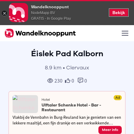
Wandelknooppunt
Bekijk
NodeMapp BV
GRATIS - In Google Play
Éislek Pad Kalborn
8.9 km • Clervaux
230
0
0
Ad
Hotel
Ulftaler Schenke Hotel - Bar -
Restaurant
Vlakbij de Vennbahn in Burg-Reuland kan je genieten van een
lekkere maaltijd, een fijn drankje en een verkwikkende
overnachting met ontbijt. Gezellige no-nonsens op je tocht
Meer info