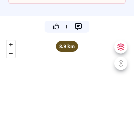
door de groene Oostkantons
8.9 km