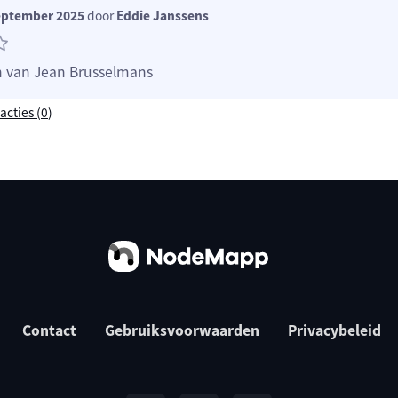
eptember 2025
door
Eddie Janssens
n van Jean Brusselmans
acties (
0
)
Contact
Gebruiksvoorwaarden
Privacybeleid