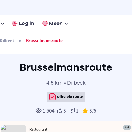
Log in
Meer
Dilbeek
Brusselmansroute
Brusselmansroute
4.5 km • Dilbeek
officiële route
1.504
3
1
3
/5
Ad
Restaurant