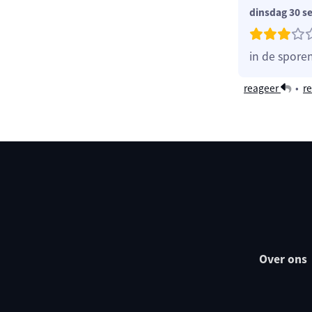
dinsdag 30 s
in de spore
reageer
•
re
Over ons