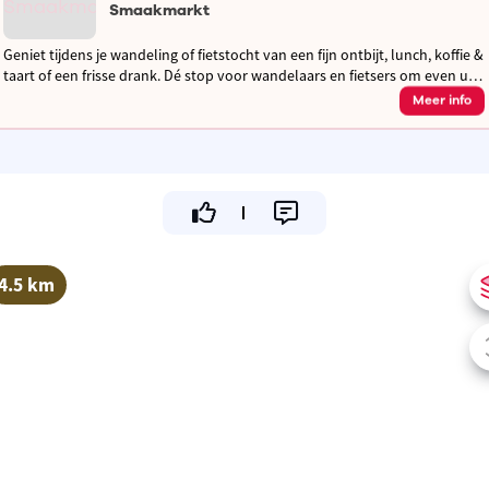
Smaakmarkt
Geniet tijdens je wandeling of fietstocht van een fijn ontbijt, lunch, koffie &
taart of een frisse drank. Dé stop voor wandelaars en fietsers om even uit
te rusten en op te laden! Gezellig tuinterras
Meer info
4.5 km