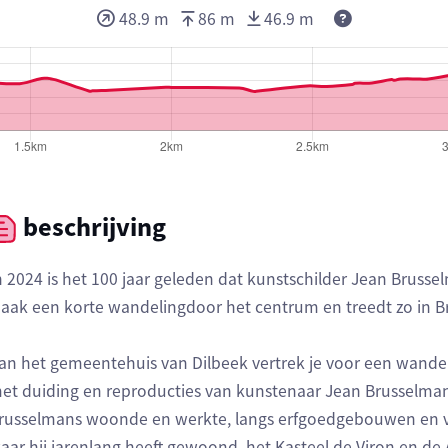
48.9 m
86 m
46.9 m
beschrijving
n 2024 is het 100 jaar geleden dat kunstschilder Jean Bruss
aak een korte wandelingdoor het centrum en treedt zo in B
an het gemeentehuis van Dilbeek vertrek je voor een wand
et duiding en reproducties van kunstenaar Jean Brusselmans
russelmans woonde en werkte, langs erfgoedgebouwen en vo
aar hij jarenlang heeft gewoond, het Kasteel de Viron en de A