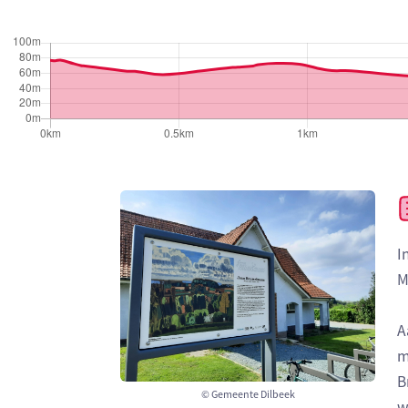
I
M
A
m
B
© Gemeente Dilbeek
w