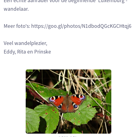
Een echte aanrader voor de beginnende 'Luxemburg'-
wandelaar.
Meer foto's: https://goo.gl/photos/N1dbodQGcKGCHtqj6
Veel wandelplezier,
Eddy, Rita en Prinske