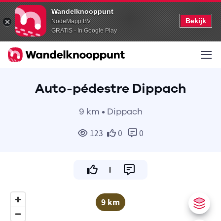
Wandelknooppunt
Bekijk
NodeMapp BV
GRATIS - In Google Play
Auto-pédestre Dippach
9 km • Dippach
123
0
0
9 km