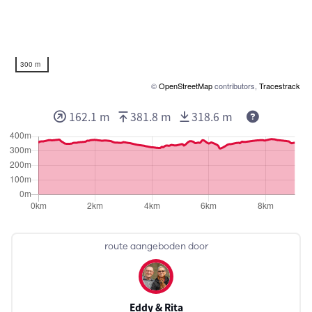
300 m
©
OpenStreetMap
contributors,
Tracestrack
162.1 m
381.8 m
318.6 m
route aangeboden door
Eddy & Rita