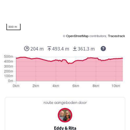
300 m
©
OpenStreetMap
contributors,
Tracestrack
204 m
493.4 m
361.3 m
route aangeboden door
Eddy & Rita