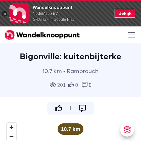
Wandelknooppunt
Bekijk
NodeMapp BV
GRATIS - In Google Play
Bigonville: kuitenbijterke
10.7 km • Rambrouch
201
0
0
10.7 km