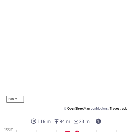
300 m
©
OpenStreetMap
contributors,
Tracestrack
116 m
94 m
23 m