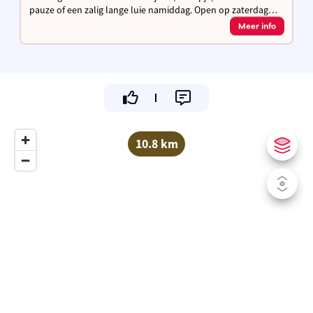
pauze of een zalig lange luie namiddag. Open op zaterdag
(14u-19u), zondag en feestdagen (11u-18u), van mei tot en
Meer info
met augustus.
10.8 km