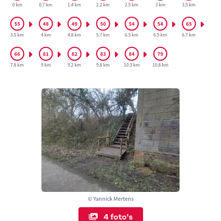
0 km
0.7 km
1.4 km
2.2 km
2.5 km
3 km
3.5 km
3.5 km
4 km
4.8 km
5.7 km
6.5 km
6.5 km
6.7 km
7.8 km
9 km
9.2 km
9.8 km
10.3 km
10.8 km
© Yannick Mertens
4 foto's