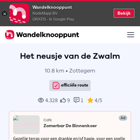
Wandelknooppunt
Bekijk
NodeMapp BV
GRATIS - In Google Play
Het neusje van de Zwalm
10.8 km • Zottegem
officiële route
4.328
9
1
4
/5
Ad
Café
Zomerbar De Binnenkoer
Gezellig terras voor een drankje en/of hapje, voor een snelle