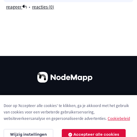
reageer
•
reacties (
0
)
Over ons
Contact
Gebruiksvoorwaarden
Door op 'Accepteer alle cookies' te klikken, ga je akkoord met het gebruik
Privacybeleid
Cookies
van cookies voor een verbeterde gebruikerservaring,
websiteverkeersanalyse en gepersonaliseerde advertenties.
Cookiebeleid
Wijzig instellingen
Accepteer alle cookies