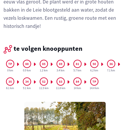
eeuw vlas geroot. De plant werd er in grote houten
bakken in de Leie blootgesteld aan water, zodat de
vezels loskwamen. Een rustig, groene route met een
historisch randje!
te volgen knooppunten
0 km
0.9 km
1.2 km
3.4 km
5.7 km
6.2 km
7.1 km
8.1 km
9.1 km
11.5 km
11.8 km
14 km
14.4 km