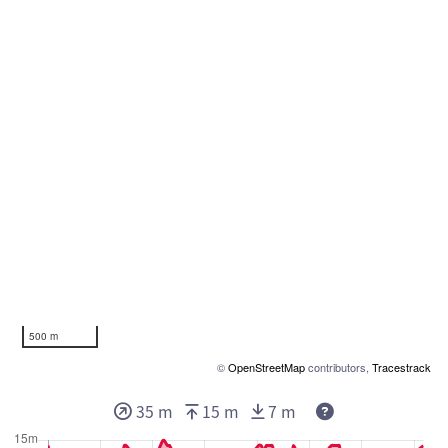
500 m
©
OpenStreetMap
contributors,
Tracestrack
35 m
15 m
7 m