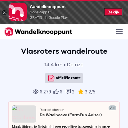
Wandelknooppunt
Bekijk
NodeMapp BV
GRATIS - In Google Play
Vlasroters wandelroute
14.4 km • Deinze
officiële route
6.279
6
2
3.2
/5
Ad
Recreatieterrein
De Waelhoeve (FarmFun Aalter)
Maak tijdens je fietstocht een gezellige tussenstop in onze