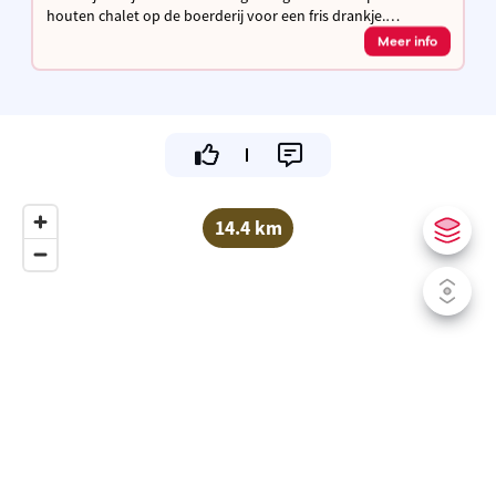
houten chalet op de boerderij voor een fris drankje.
Zelfbediening – betalen kan via QR-code of contant in de
Meer info
brievenbus.
14.4 km