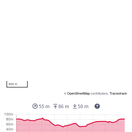
500 m
©
OpenStreetMap
contributors,
Tracestrack
55 m
86 m
50 m