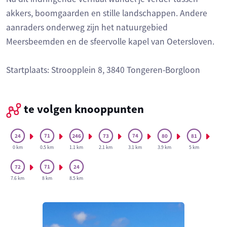
akkers, boomgaarden en stille landschappen. Andere
aanraders onderweg zijn het natuurgebied
Meersbeemden en de sfeervolle kapel van Oetersloven.
Startplaats: Stroopplein 8, 3840 Tongeren-Borgloon
te volgen knooppunten
0 km
0.5 km
1.1 km
2.1 km
3.1 km
3.9 km
5 km
7.6 km
8 km
8.5 km