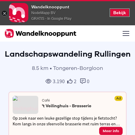
Wandelknooppunt
Bekijk
NodeMapp BV
GRATIS - In Google Play
Landschapswandeling Rullingen
8.5 km • Tongeren-Borgloon
3.190
2
0
Ad
Café
't Veilinghuis - Brasserie
Op zoek naar een leuke gezellige stop tijdens je fietstocht?
Kom langs in onze sfeervolle brasserie met ruim terras en
laad je fiets gratis op terwijl je geniet van een hapje & een
Meer info