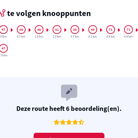
te volgen knooppunten
0 km
0.7 km
1.8 km
3.3 km
3.7 km
4.1 km
4.4 km
4.4 km
7.9 km
Deze route heeft 6 beoordeling(en).