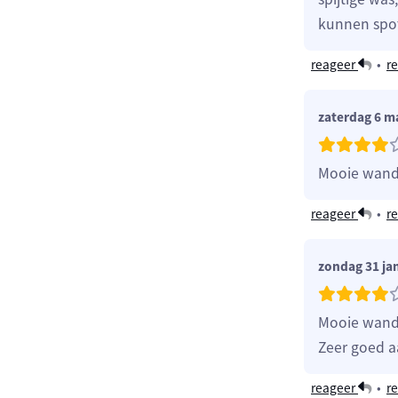
kunnen spo
reageer
•
re
zaterdag 6 m
Mooie wande
reageer
•
re
zondag 31 ja
Mooie wande
Zeer goed a
reageer
•
re