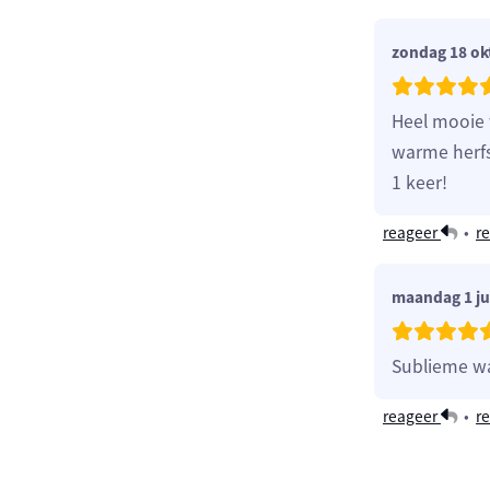
zondag 18 ok
Heel mooie 
warme herfs
1 keer!
reageer
•
re
maandag 1 ju
Sublieme wa
reageer
•
re