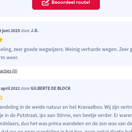
Beoordeel route!
 juni 2025
door
J.D.
ling, zeer goede wegwijzers. Weinig verharde wegen. Zeer 
rm weer.
acties (
0
)
april 2021
door
GILBERTE DE BLOCK
andeling in de weide natuur en het Kravaalbos. Wij zijn vert
je in de Putstraat, ipv aan Stinne, een beetje verder. Er war
andelaars, dus het was prima wandelen en de zon was van de 
s, dat we op onze wandeling in het bos, geen enkel diertje h