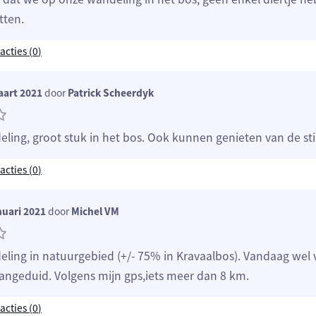
tten.
acties (
0
)
aart 2021
door
Patrick Scheerdyk
ling, groot stuk in het bos. Ook kunnen genieten van de stil
acties (
0
)
nuari 2021
door
Michel VM
ling in natuurgebied (+/- 75% in Kravaalbos). Vandaag wel
angeduid. Volgens mijn gps,iets meer dan 8 km.
acties (
0
)