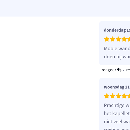
donderdag 19
Mooie wande
doen bij wa
reageer
•
re
woensdag 21 
Prachtige w
het kapellet
niet veel w
spijtige wa