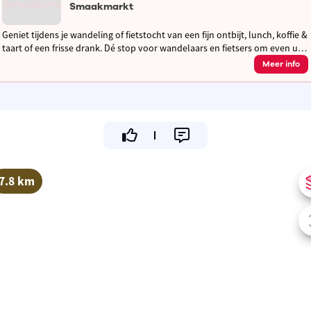
Smaakmarkt
Geniet tijdens je wandeling of fietstocht van een fijn ontbijt, lunch, koffie &
taart of een frisse drank. Dé stop voor wandelaars en fietsers om even uit
te rusten en op te laden! Gezellig tuinterras
Meer info
7.8 km