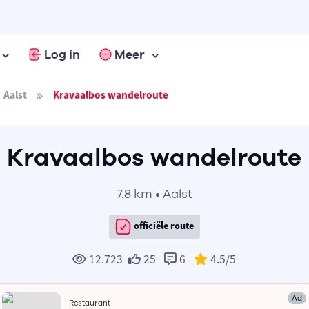
Log in
Meer
Aalst
Kravaalbos wandelroute
Kravaalbos wandelroute
7.8 km • Aalst
officiële route
12.723
25
6
4.5
/5
Ad
Restaurant