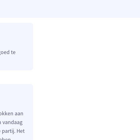
goed te
rokken aan
en vandaag
partij. Het
ebben