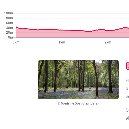
H
o
w
© Toerisme Oost-Vlaanderen
D
V