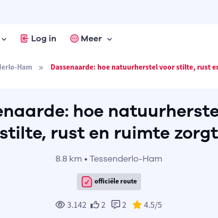
Log in
Meer
derlo-Ham
Dassenaarde: hoe natuurherstel voor stilte, rust e
naarde: hoe natuurherste
stilte, rust en ruimte zorg
8.8 km • Tessenderlo-Ham
officiële route
3.142
2
2
4.5
/5