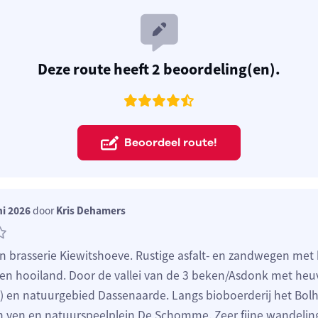
Deze route heeft 2 beoordeling(en).
Beoordeel route!
ni 2026
door
Kris Dehamers
n brasserie Kiewitshoeve. Rustige asfalt- en zandwegen met k
en hooiland. Door de vallei van de 3 beken/Asdonk met heu
) en natuurgebied Dassenaarde. Langs bioboerderij het Bolh
n ven en natuurspeelplein De Schomme. Zeer fijne wandelin