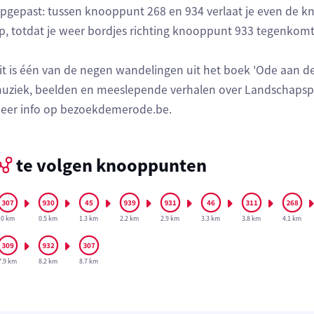
pgepast: tussen knooppunt 268 en 934 verlaat je even de k
p, totdat je weer bordjes richting knooppunt 933 tegenkomt
it is één van de negen wandelingen uit het boek 'Ode aan d
uziek, beelden en meeslepende verhalen over Landschapsp
eer info op bezoekdemerode.be.
te volgen knooppunten
0 km
0.5 km
1.3 km
2.2 km
2.9 km
3.3 km
3.8 km
4.1 km
7.9 km
8.2 km
8.7 km