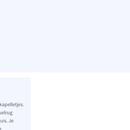
apelletjes.
velrug
uis. Je
g.