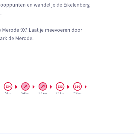
nooppunten en wandel je de Eikelenberg
.
e Merode 9X'. Laat je meevoeren door
ark de Merode.
5 km
5.4 km
5.9 km
7.1 km
7.5 km