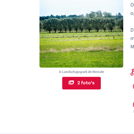
O
o
D
m
M
© Landschapspark de Merode
2 foto's