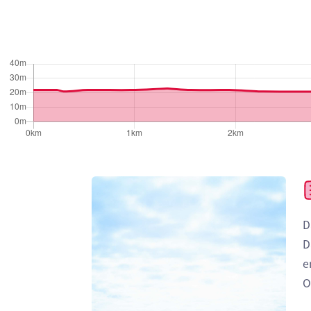
D
D
e
O