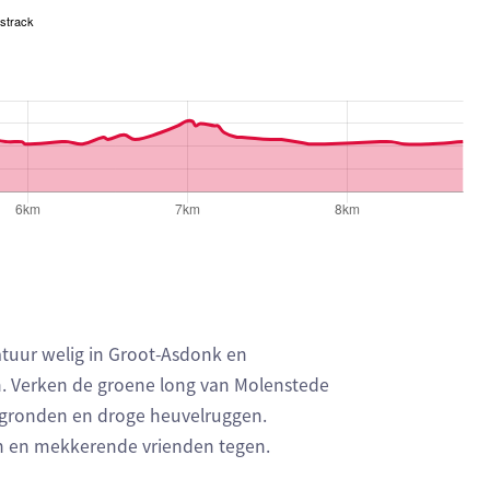
strack
even respectievelijk het aantal te stijgen meters, het hoogs
natuur welig in Groot-Asdonk en
. Verken de groene long van Molenstede
eigronden en droge heuvelruggen.
n en mekkerende vrienden tegen.