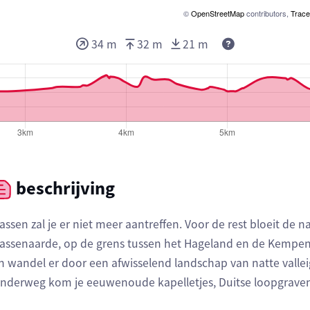
©
OpenStreetMap
contributors,
Trace
Deze waarden g
34 m
32 m
21 m
beschrijving
assen zal je er niet meer aantreffen. Voor de rest bloeit de 
assenaarde, op de grens tussen het Hageland en de Kempen
n wandel er door een afwisselend landschap van natte vall
nderweg kom je eeuwenoude kapelletjes, Duitse loopgrave