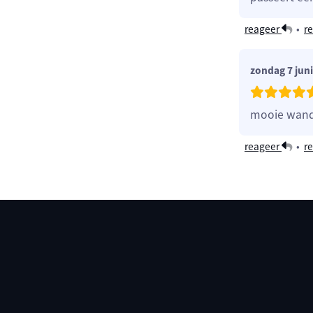
reageer
•
re
zondag 7 jun
mooie wand
reageer
•
re