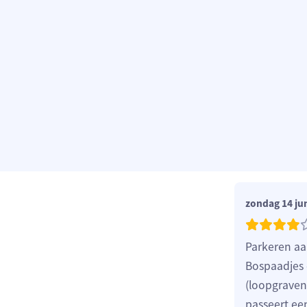
zondag 14 ju
Parkeren aa
Bospaadjes 
(loopgraven
passeert ee