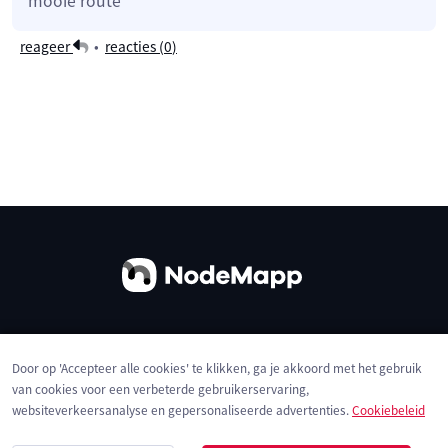
mooie route
reageer
•
reacties (
0
)
Over ons
Contact
Gebruiksvoorwaarden
Door op 'Accepteer alle cookies' te klikken, ga je akkoord met het gebruik
Privacybeleid
Cookies
van cookies voor een verbeterde gebruikerservaring,
websiteverkeersanalyse en gepersonaliseerde advertenties.
Cookiebeleid