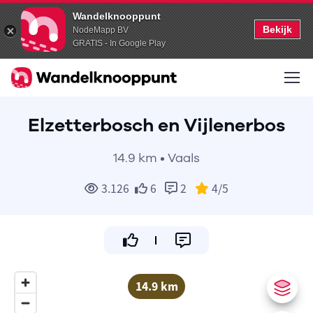
Wandelknooppunt
Bekijk
NodeMapp BV
GRATIS - In Google Play
Elzetterbosch en Vijlenerbos
14.9 km • Vaals
3.126
6
2
4
/5
14.9 km