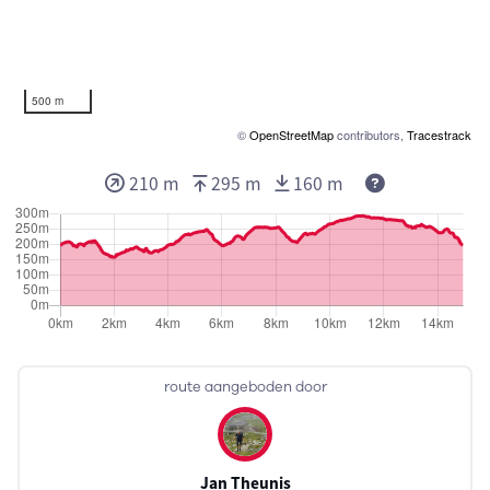
500 m
©
OpenStreetMap
contributors,
Tracestrack
210 m
295 m
160 m
route aangeboden door
Jan Theunis