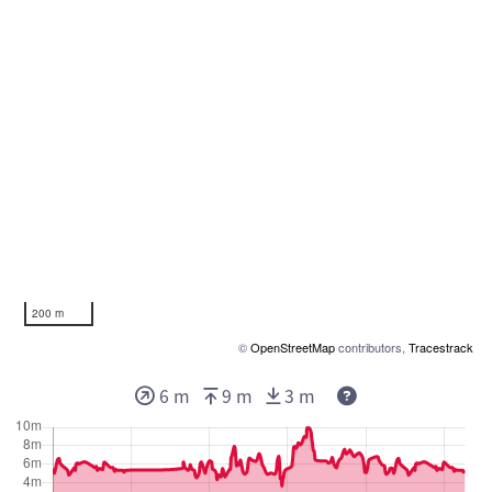
200 m
©
OpenStreetMap
contributors,
Tracestrack
6 m
9 m
3 m