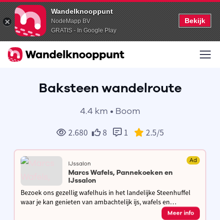
Wandelknooppunt
Bekijk
NodeMapp BV
GRATIS - In Google Play
Baksteen wandelroute
4.4 km • Boom
2.680
8
1
2.5
/5
Ad
IJssalon
Marcs Wafels, Pannekoeken en
IJssalon
Bezoek ons gezellig wafelhuis in het landelijke Steenhuffel
waar je kan genieten van ambachtelijk ijs, wafels en
pannenkoeken. Of kom even snel verfrissen met een ijsje aan
Meer info