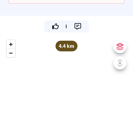
ons take-away raam!
4.4 km