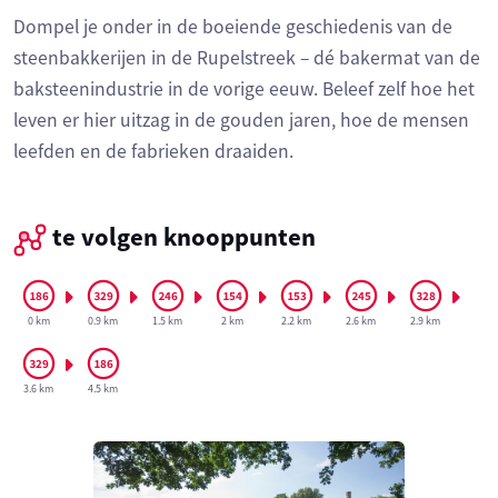
Dompel je onder in de boeiende geschiedenis van de
steenbakkerijen in de Rupelstreek – dé bakermat van de
baksteenindustrie in de vorige eeuw. Beleef zelf hoe het
leven er hier uitzag in de gouden jaren, hoe de mensen
leefden en de fabrieken draaiden.
te volgen knooppunten
0 km
0.9 km
1.5 km
2 km
2.2 km
2.6 km
2.9 km
3.6 km
4.5 km