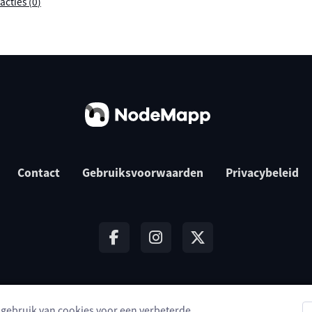
acties (
0
)
Contact
Gebruiksvoorwaarden
Privacybeleid
t gebruik van cookies voor een verbeterde
© 2026 NodeMapp BV