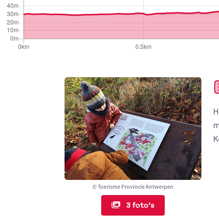
H
m
K
© Toerisme Provincie Antwerpen
3 foto's