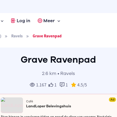
Log in
Meer
)
Ravels
Grave Ravenpad
Grave Ravenpad
2.6 km • Ravels
1.167
1
1
4.5
/5
Ad
Café
LandLoper Belevingshuis
Stap binnen in vervlogen tijden en proef de sfeer van vroeger. Nostalgie,