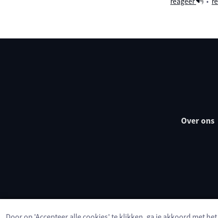
reageer
•
re
Over ons
Door op 'Accepteer alle cookies' te klikken, ga je akkoord met he