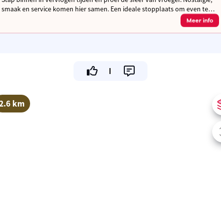
smaak en service komen hier samen. Een ideale stopplaats om even te
verpozen in ons tuinterras of binnen in een antiek cafétje
Meer info
2.6 km