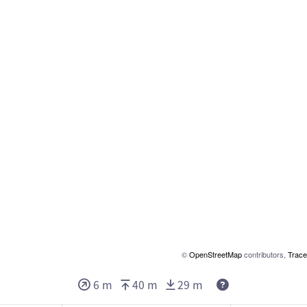
©
OpenStreetMap
contributors,
Trace
Deze waarden ge
6 m
40 m
29 m