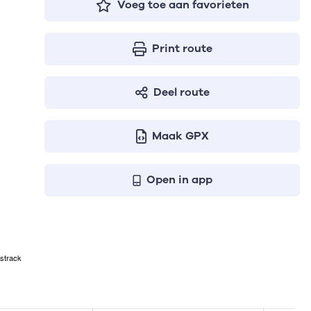
Voeg toe aan favorieten
Print route
Deel route
Maak GPX
Open in app
strack
ven respectievelijk het aantal te stijgen meters, het hoogst