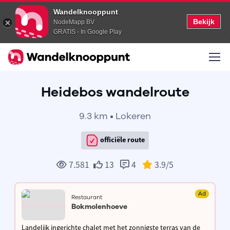
Wandelknooppunt
Bekijk
NodeMapp BV
GRATIS - In Google Play
Heidebos wandelroute
9.3 km • Lokeren
officiële route
7.581
13
4
3.9
/5
Ad
Restaurant
Bokmolenhoeve
Landelijk ingerichte chalet met het zonnigste terras van de