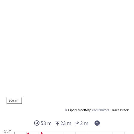
300 m
©
OpenStreetMap
contributors,
Tracestrack
58 m
23 m
2 m