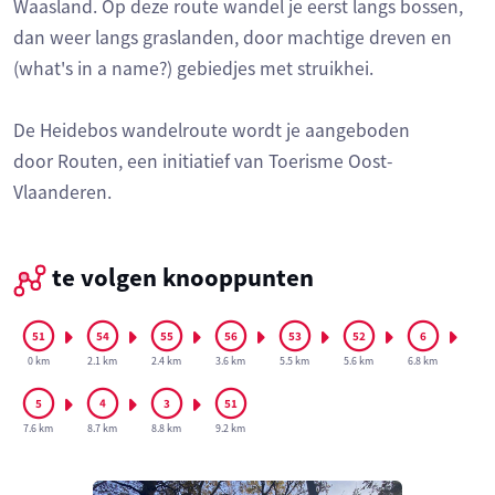
Waasland. Op deze route wandel je eerst langs bossen,
dan weer langs graslanden, door machtige dreven en
(what's in a name?) gebiedjes met struikhei.
De Heidebos wandelroute wordt je aangeboden
door Routen, een initiatief van Toerisme Oost-
Vlaanderen.
te volgen knooppunten
0 km
2.1 km
2.4 km
3.6 km
5.5 km
5.6 km
6.8 km
7.6 km
8.7 km
8.8 km
9.2 km