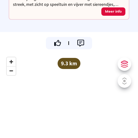
streek, met zicht op speeltuin en vijver met siereendjes,
hoeve met kippen, waar je kan genieten van de geneugten
Meer info
des levens.
9.3 km