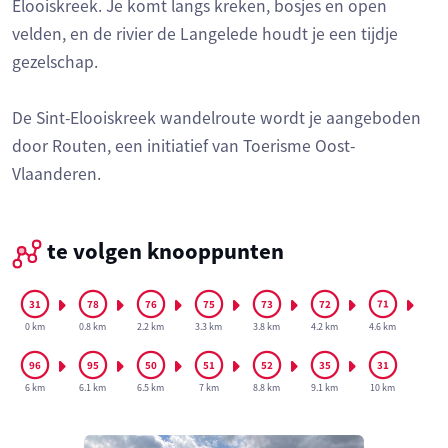
Elooiskreek. Je komt langs kreken, bosjes en open
velden, en de rivier de Langelede houdt je een tijdje
gezelschap.
De Sint-Elooiskreek wandelroute wordt je aangeboden
door Routen, een initiatief van Toerisme Oost-
Vlaanderen.
te volgen knooppunten
0 km
0.8 km
2.2 km
3.3 km
3.8 km
4.2 km
4.6 km
6 km
6.1 km
6.5 km
7 km
8.8 km
9.1 km
10 km