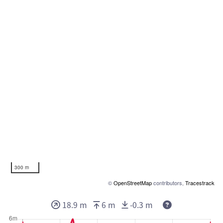
300 m
©
OpenStreetMap
contributors,
Tracestrack
18.9 m
6 m
-0.3 m