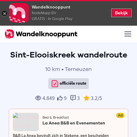
Wandelknooppunt
Bekijk
NodeMapp BV
GRATIS - In Google Play
Sint-Elooiskreek wandelroute
10 km • Terneuzen
officiële route
4.849
9
3
3.2
/5
Ad
Bed & Breakfast
La Anea B&B en Evenementen
B&B La Anea bevindt zich in Stekene, een bescheiden