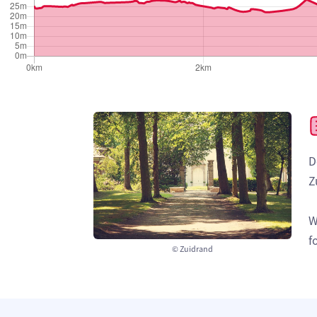
D
Z
W
f
© Zuidrand