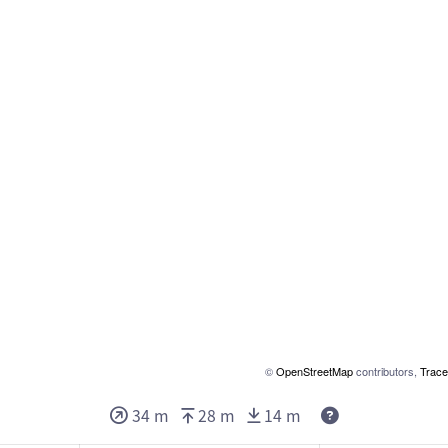
©
OpenStreetMap
contributors,
Trace
34 m
28 m
14 m