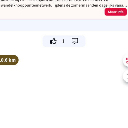
wandelknooppuntennetwerk. Tijdens de zomermaanden dagelijks vanaf
11 uur open voor drankjes, snacks en ijsjes.
Meer info
10.6 km