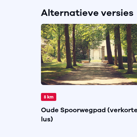
Alternatieve versies
8 km
Oude Spoorwegpad (verkort
lus)