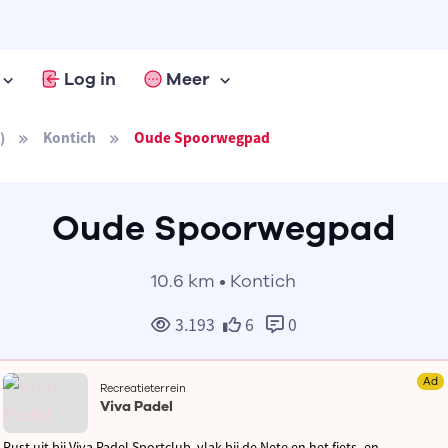
Log in
Meer
)
Kontich
Oude Spoorwegpad
Oude Spoorwegpad
10.6 km • Kontich
3.193
6
0
Ad
Recreatieterrein
Viva Padel
Rust uit bij Viva Padel Sportclub, vlak bij de Nete en het fiets- en