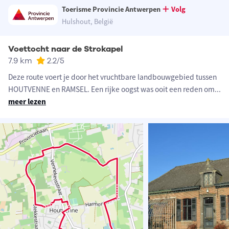
Toerisme Provincie Antwerpen
Volg
Hulshout, België
Voettocht naar de Strokapel
7.9 km
2.2
/5
Deze route voert je door het vruchtbare landbouwgebied tussen
HOUTVENNE en RAMSEL. Een rijke oogst was ooit een reden om
...
meer lezen