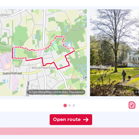
© OpenStreetMap contributors, Tracestrack
© 
Open route