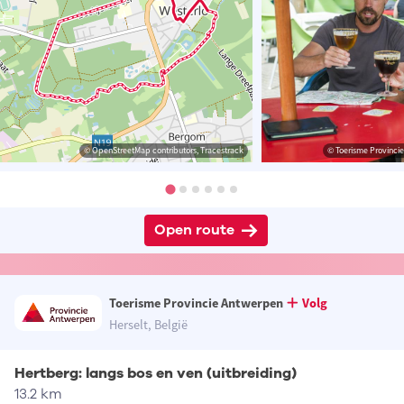
© OpenStreetMap contributors, Tracestrack
© Toerisme Provinci
Open route
Toerisme Provincie Antwerpen
Volg
Herselt, België
Hertberg: langs bos en ven (uitbreiding)
13.2 km