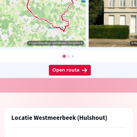
© OpenStreetMap contributors, Tracestrack
© To
Open route
Locatie Westmeerbeek (Hulshout)