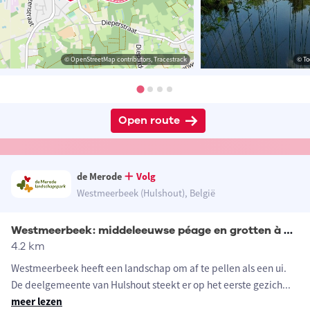
© OpenStreetMap contributors, Tracestrack
© To
Open route
de Merode
Volg
Westmeerbeek (Hulshout), België
Westmeerbeek: middeleeuwse péage en grotten à volonté
4.2 km
Westmeerbeek heeft een landschap om af te pellen als een ui.
De deelgemeente van Hulshout steekt er op het eerste gezich
...
meer lezen