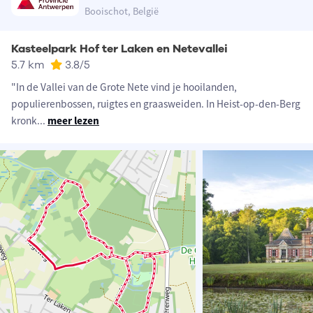
Booischot, België
Kasteelpark Hof ter Laken en Netevallei
5.7 km
3.8
/5
"In de Vallei van de Grote Nete vind je hooilanden,
populierenbossen, ruigtes en graasweiden. In Heist-op-den-Berg
kronk
...
meer lezen