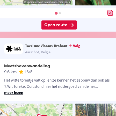
© OpenStreetMap contributors, Tracestrack
Open route
Toerisme Vlaams-Brabant
Volg
Aarschot, België
Meetshovenwandeling
9.6 km
1.6
/5
Het witte torentje valt op, en ze kennen het gebouw dan ook als
’t Wit Toreke. Ooit stond hier het riddergoed van de her
...
meer lezen