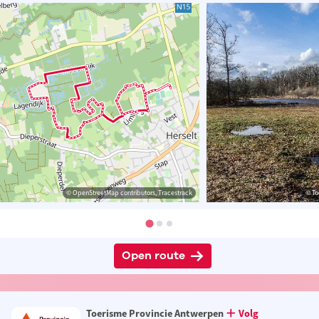
© OpenStreetMap contributors, Tracestrack
© To
Open route
Toerisme Provincie Antwerpen
Volg