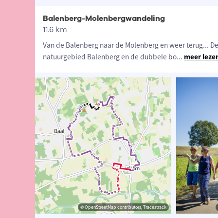
Balenberg-Molenbergwandeling
11.6 km
Van de Balenberg naar de Molenberg en weer terug... De
natuurgebied Balenberg en de dubbele bo
...
meer leze
ander Loeckx
isme Vlaams-Brabant
© OpenStreetMap contributors, Tracestrack
© OpenStreetMap contributors, Tracestrack