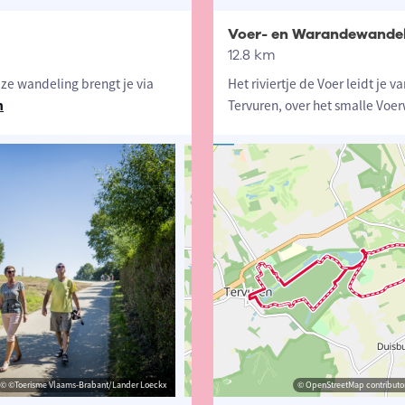
Voer- en Warandewande
12.8 km
ze wandeling brengt je via
Het riviertje de Voer leidt je
n
Tervuren, over het smalle Voe
© ©Toerisme Vlaams-Brabant/Lander Loeckx
© Toerisme Vlaams-Brabant
© OpenStreetMap contributors, Trac
© OpenStreetMap contributor