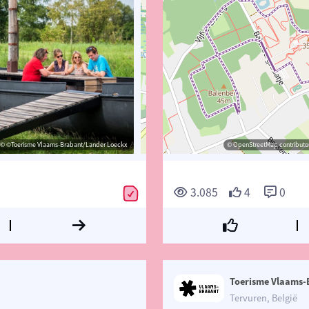
© ©Toerisme Vlaams-Brabant/Lander Loeckx
© ©Toerisme Vlaams-Brabant/Lander Loeckx
© OpenStreetMap contributors, Trac
© OpenStreetMap contributor
3.085
4
0
Toerisme Vlaams-
Tervuren, België