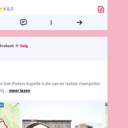
4.8
/5
Brabant
Volg
 Sint-Pieters-Kapelle is die van de laatste champetter
Hij
...
meer lezen