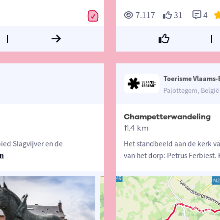
7.117
31
4
Toerisme Vlaams-
Pajottegem, België
Champetterwandeling
11.4 km
ied Slagvijver en de
Het standbeeld aan de kerk van
en
van het dorp: Petrus Ferbiest. 