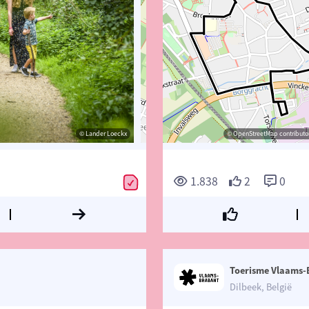
© Lander Loeckx
© Lander Loeckx
© OpenStreetMap contributors, Trac
© OpenStreetMap contributor
1.838
2
0
Toerisme Vlaams-
Dilbeek, België