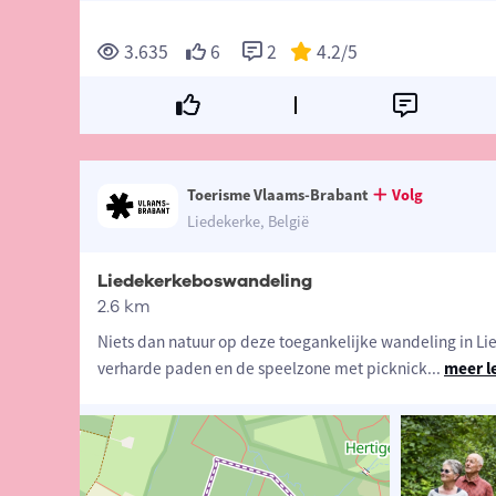
3.635
6
2
4.2
/5
Toerisme Vlaams-Brabant
Volg
Liedekerke, België
Liedekerkeboswandeling
2.6 km
Niets dan natuur op deze toegankelijke wandeling in L
verharde paden en de speelzone met picknick
...
meer l