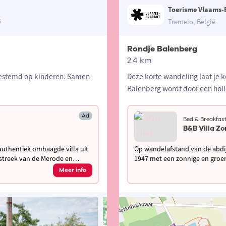
Toerisme Vlaams-
ë
Tremelo, België
Rondje Balenberg
2.4 km
gestemd op kinderen. Samen
Deze korte wandeling laat je
Balenberg wordt door een holl
Ad
Bed & Breakfas
B&B Villa Z
authentiek omhaagde villa uit
Op wandelafstand van de abdij
1947 met een zonnige en groene tuin. Kom genieten in de streek 
geniet van je verblijf!
Meer info