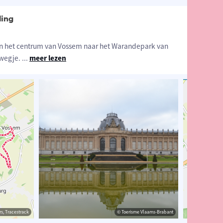
ling
 van het centrum van Vossem naar het Warandepark van
rwegje.
...
meer lezen
estrack
s, Tracestrack
© ©Toerisme Vlaams-Brabant/Lander Loeckx
© Toerisme Vlaams-Brabant
© Op