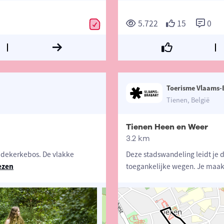
5.722
15
0
Toerisme Vlaams-
Tienen, België
Tienen Heen en Weer
3.2 km
iedekerkebos. De vlakke
Deze stadswandeling leidt je 
ezen
toegankelijke wegen. Je maak