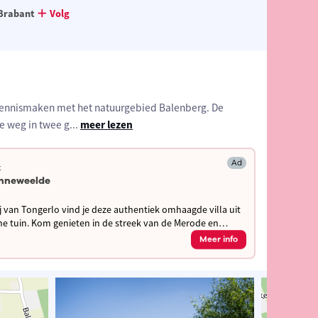
Brabant
Volg
 kennismaken met het natuurgebied Balenberg. De
e weg in twee g
...
meer lezen
Ad
t
onneweelde
 van Tongerlo vind je deze authentiek omhaagde villa uit
van de Merode en
Meer info