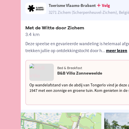
Toerisme Vlaams-Brabant
Volg
3271 Zichem (Scherpenheuvel-Zichem), Belgi
Met de Witte door Zichem
3.4 km
Deze speelse en gevarieerde wandeling is helemaal af
trekken jullie op ontdekkingstocht door h
...
meer lezen
Bed & Breakfast
B&B Villa Zonneweelde
Op wandelafstand van de abdij van Tongerlo vind je deze 
1947 met een zonnige en groene tuin. Kom genieten in de streek van de Merode en
geniet van je verblijf!