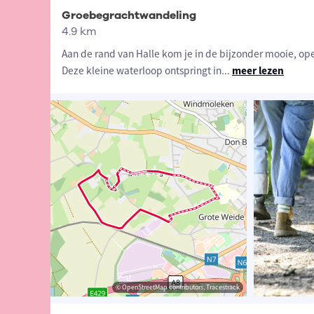
Groebegrachtwandeling
4.9 km
Aan de rand van Halle kom je in de bijzonder mooie, op
Deze kleine waterloop ontspringt in
...
meer lezen
ander Loeckx
© Lander Loeckx
© OpenStreetMap contributors, Tracestrack
© OpenStreetMap contributors, Tracestrack