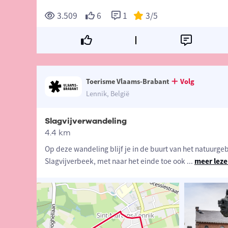
3.509
6
1
3
/5
Toerisme Vlaams-Brabant
Volg
Lennik, België
Slagvijverwandeling
4.4 km
Op deze wandeling blijf je in de buurt van het natuurgeb
Slagvijverbeek, met naar het einde toe ook
...
meer lez