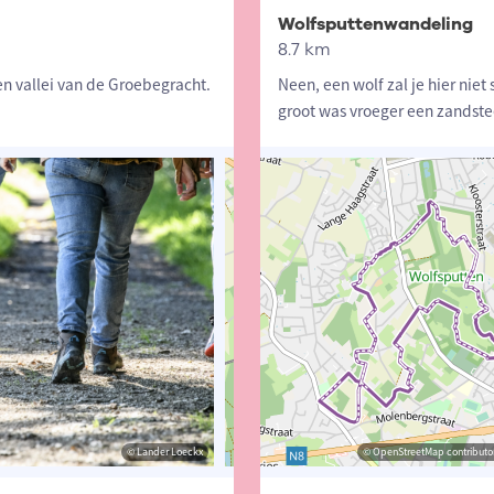
Wolfsputtenwandeling
8.7 km
en vallei van de Groebegracht.
Neen, een wolf zal je hier niet
groot was vroeger een zandst
© Lander Loeckx
© Lander Loeckx
© OpenStreetMap contributors, Trac
© OpenStreetMap contributor