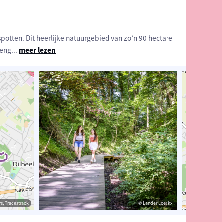
 spotten. Dit heerlijke natuurgebied van zo’n 90 hectare
eeng
...
meer lezen
estrack
s, Tracestrack
© Lander Loeckx
© Lander Loeckx
© Op