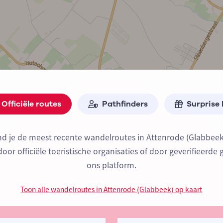
Officiële routes
Pathfinders
Surprise
nd je de meest recente wandelroutes in Attenrode (Glabbee
or officiële toeristische organisaties of door geverifieerde 
ons platform.
Toon alle wandelroutes in Attenrode (Glabbeek) op kaart