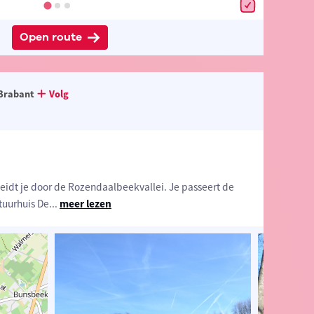
Open route
Brabant
Volg
idt je door de Rozendaalbeekvallei. Je passeert de
tuurhuis De
...
meer lezen