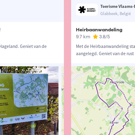
Toerisme Vlaams-
Glabbeek, België
!
Heirbaanwandeling
9.7 km
3.8
/5
 Hageland. Geniet van de
Met de Heirbaanwandeling sta
aangelegd. Geniet van de rust