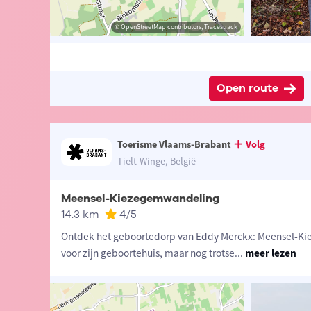
e Tielt-Winge
isme Vlaams-Brabant
© OpenStreetMap contributors, Tracestrack
© OpenStreetMap contributors, Tracestrack
Open route
Toerisme Vlaams-Brabant
Volg
Tielt-Winge, België
Meensel-Kiezegemwandeling
14.3 km
4
/5
Ontdek het geboortedorp van Eddy Merckx: Meensel-Kie
voor zijn geboortehuis, maar nog trotse
...
meer lezen