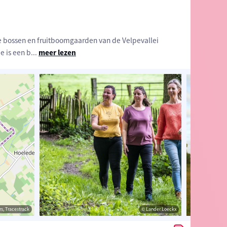
r de bossen en fruitboomgaarden van de Velpevallei
e is een b
...
meer lezen
estrack
s, Tracestrack
© Toerisme Vlaams-Brabant
© Lander Loeckx
© Op