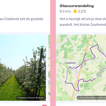
Glazuurwandeling
9.3 km
2.2
/5
van Glabbeek telt de grootste
Het is heerlijk stil als je doo
wandelt. Het kleine Zuurbemd
© Toerisme Vlaams-Brabant
© Toerisme Vlaams-Brabant
© OpenStreetMap contributors, Trac
© OpenStreetMap contributor