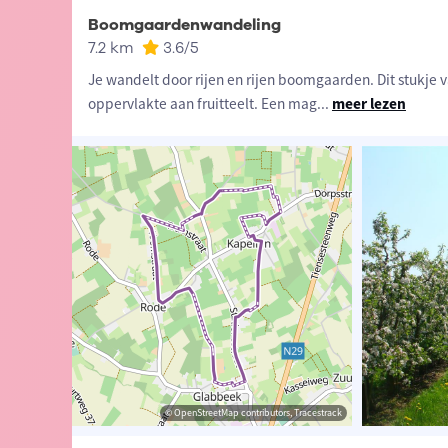
Boomgaardenwandeling
7.2 km
3.6
/5
Je wandelt door rijen en rijen boomgaarden. Dit stukje 
oppervlakte aan fruitteelt. Een mag
...
meer lezen
ibutors, Tracestrack
aams-Brabant
© OpenStreetMap contributors, Tracestrack
© Lander Loeckx