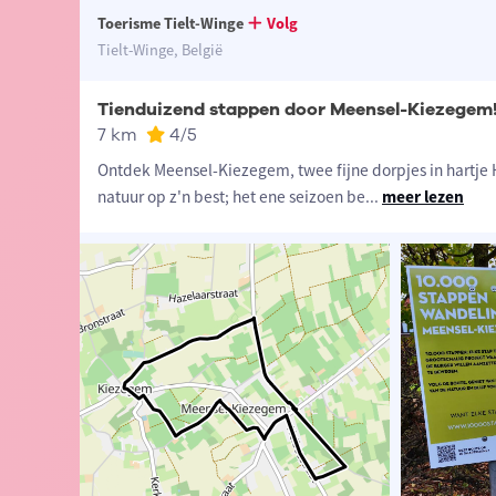
Toerisme Tielt-Winge
Volg
Tielt-Winge, België
Tienduizend stappen door Meensel-Kiezegem
7 km
4
/5
Ontdek Meensel-Kiezegem, twee fijne dorpjes in hartje
natuur op z'n best; het ene seizoen be
...
meer lezen