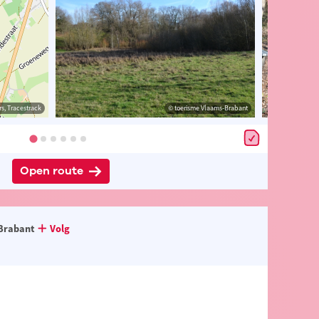
s, Tracestrack
rabant
© OpenStreetMap contributors, Tracestrack
© toerisme Vlaams-Brabant
Open route
Brabant
Volg