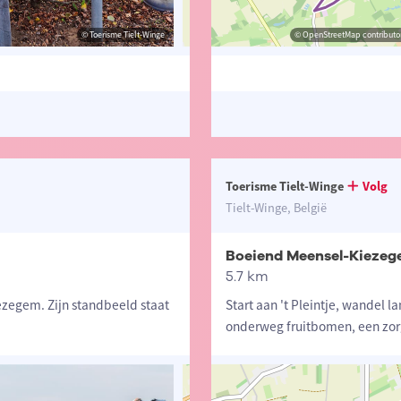
© Toerisme Tielt-Winge
© Toerisme Vlaams-Brabant
© OpenStreetMap contributors, Trac
© OpenStreetMap contributor
Toerisme Tielt-Winge
Volg
Tielt-Winge, België
Boeiend Meensel-Kieze
5.7 km
zegem. Zijn standbeeld staat
Start aan 't Pleintje, wandel 
onderweg fruitbomen, een zo