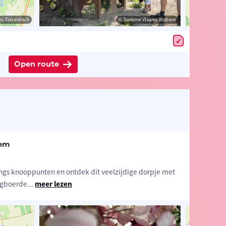
estrack
s, Tracestrack
© Toerisme Tielt-Winge
© Toerisme Vlaams-Brabant
© Op
Open route
gem
langs knooppunten en ontdek dit veelzijdige dorpje met
rgboerde
...
meer lezen