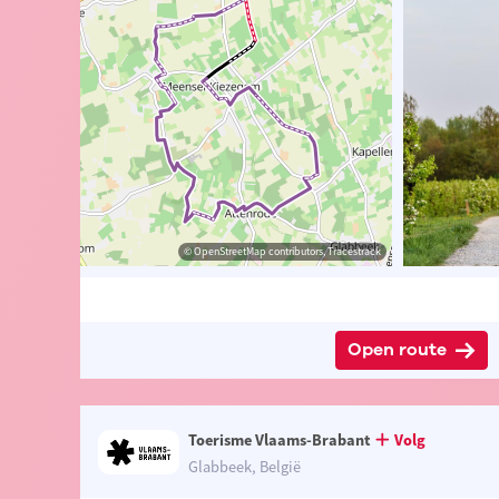
chaël Daenen
Toerisme Tielt-Winge
© OpenStreetMap contributors, Tracestrack
© OpenStreetMap contributors, Tracestrack
Open route
Toerisme Vlaams-Brabant
Volg
Glabbeek, België