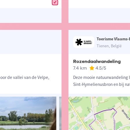
Toerisme Vlaams-
Tienen, België
Rozendaalwandeling
7.4 km
4.5
/5
oor de vallei van de Velpe,
Deze mooie natuurwandeling le
Sint-Hymelienusbron en bij na