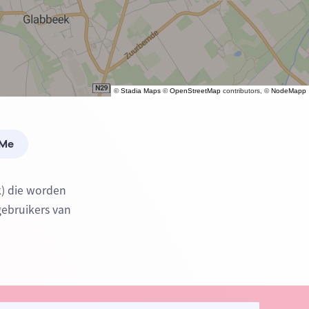
©
Stadia Maps
©
OpenStreetMap
contributors, ©
NodeMapp
 Me
k) die worden
gebruikers van