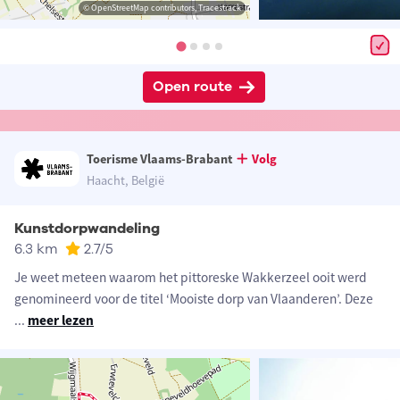
© OpenStreetMap contributors, Tracestrack
Open route
Toerisme Vlaams-Brabant
Volg
Haacht, België
Kunstdorpwandeling
6.3 km
2.7
/5
Je weet meteen waarom het pittoreske Wakkerzeel ooit werd
genomineerd voor de titel ‘Mooiste dorp van Vlaanderen’. Deze
...
meer lezen