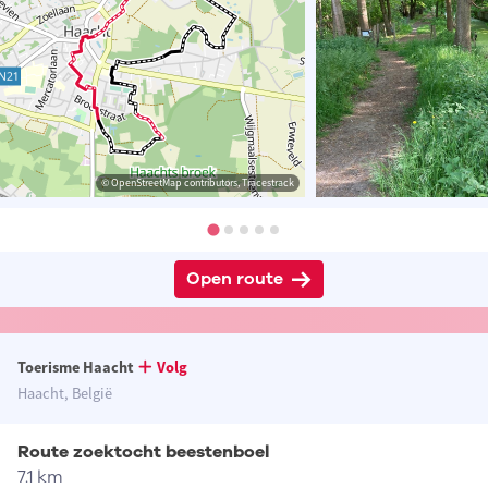
© OpenStreetMap contributors, Tracestrack
Open route
Toerisme Haacht
Volg
Haacht, België
Route zoektocht beestenboel
7.1 km