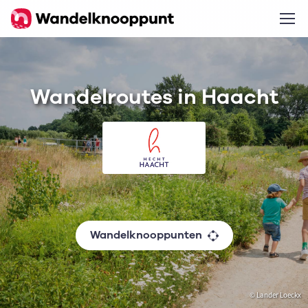
Wandelroutes in Haacht
Wandelknooppunten
© Lander Loeckx