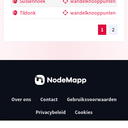
Sussenhoek
wandelknooppunten
Tildonk
wandelknooppunten
1
2
Over ons
Contact
Gebruiksvoorwaarden
Privacybeleid
Cookies