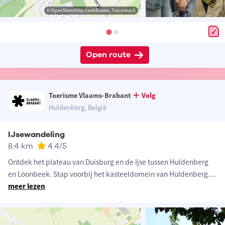
© OpenStreetMap contributors, Tracestrack
Open route
Toerisme Vlaams-Brabant
Volg
Huldenberg, België
IJsewandeling
8.4 km
4.4
/5
Ontdek het plateau van Duisburg en de Ijse tussen Huldenberg
en Loonbeek. Stap voorbij het kasteeldomein van Huldenberg.
...
meer lezen