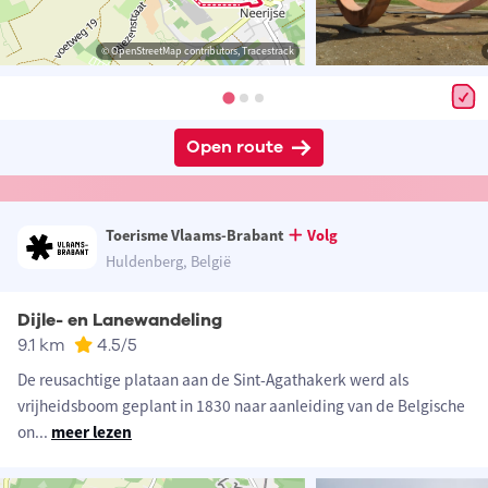
© OpenStreetMap contributors, Tracestrack
Open route
Toerisme Vlaams-Brabant
Volg
Huldenberg, België
Dijle- en Lanewandeling
9.1 km
4.5
/5
De reusachtige plataan aan de Sint-Agathakerk werd als
vrijheidsboom geplant in 1830 naar aanleiding van de Belgische
on
...
meer lezen