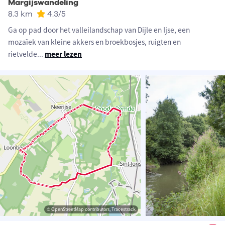
Margijswandeling
8.3 km
4.3
/5
Ga op pad door het valleilandschap van Dijle en Ijse, een
mozaïek van kleine akkers en broekbosjes, ruigten en
rietvelde
...
meer lezen
© OpenStreetMap contributors, Tracestrack