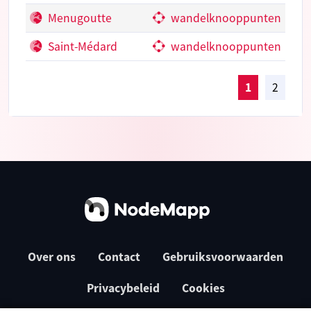
Menugoutte
wandelknooppunten
Saint-Médard
wandelknooppunten
1
2
Over ons
Contact
Gebruiksvoorwaarden
Privacybeleid
Cookies