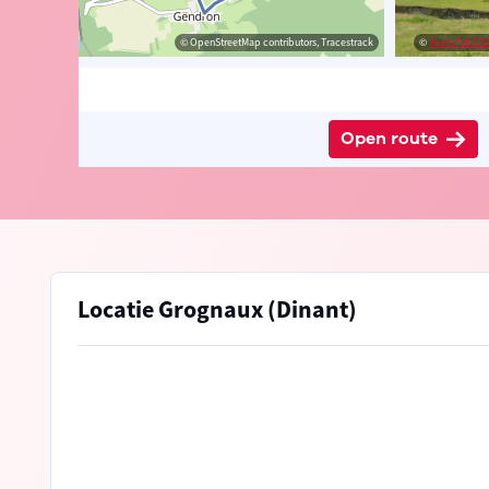
edia Commons
© OpenStreetMap contributors, Tracestrack
©
Jean-Pol G
Open route
Locatie Grognaux (Dinant)