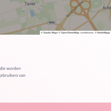
©
Stadia Maps
©
OpenStreetMap
contributors, ©
NodeMapp
 die worden
gebruikers van