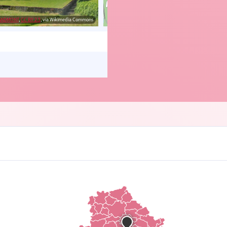
RANDMONT
,
CC BY 2.5
, via Wikimedia Commons
© OpenStreetMap contributors, Trac