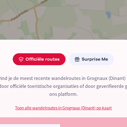
Officiële routes
Surprise Me
vind je de meest recente wandelroutes in Grognaux (Dinant)
or officiële toeristische organisaties of door geverifieerde 
ons platform.
Toon alle wandelroutes in Grognaux (Dinant) op kaart