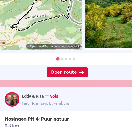
© OpenStreetMap contributors, Tracestrack
Open route
Eddy & Rita
Volg
Parc Hosingen, Luxemburg
Hosingen PH 4: Puur natuur
9.8 km