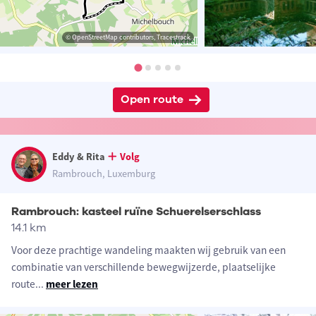
© OpenStreetMap contributors, Tracestrack
Open route
Eddy & Rita
Volg
Rambrouch, Luxemburg
Rambrouch: kasteel ruïne Schuerelserschlass
14.1 km
Voor deze prachtige wandeling maakten wij gebruik van een
combinatie van verschillende bewegwijzerde, plaatselijke
route
...
meer lezen