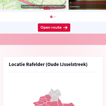
©
Technische Fred at Dut...
,
CC BY-SA 
© OpenStreetMap contributors, Tracestrack
Commons
Open route
Locatie Rafelder (Oude IJsselstreek)