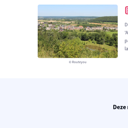
D
'
p
l
© Routeyou
Deze 