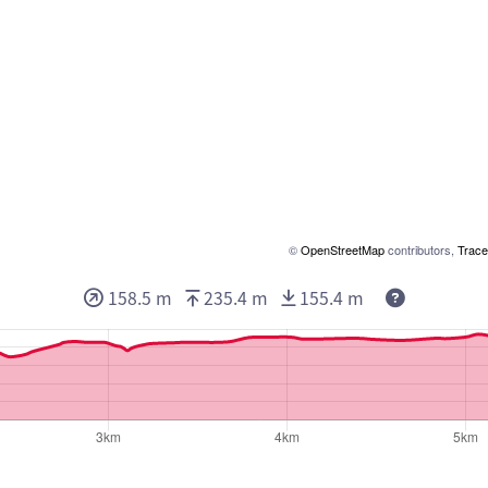
©
OpenStreetMap
contributors,
Trace
Deze waard
158.5 m
235.4 m
155.4 m