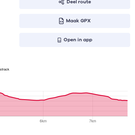
Deel route
Maak GPX
Open in app
strack
en geven respectievelijk het aantal te stijgen meters, het h