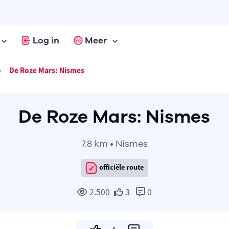
Log in
Meer
De Roze Mars: Nismes
De Roze Mars: Nismes
7.8 km • Nismes
officiële route
2.500
3
0