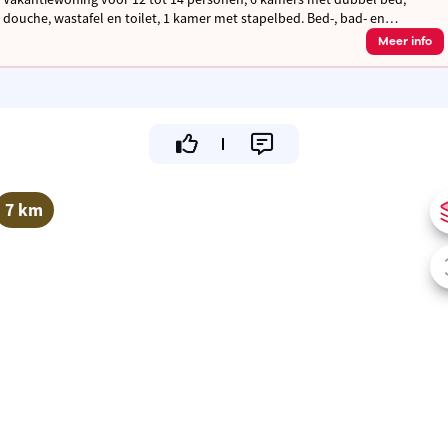
douche, wastafel en toilet, 1 kamer met stapelbed. Bed-, bad- en
keukenlinnen aanwezig. Erkend ‘Bienvenu Velo’, Speelzolder.
Meer info
7 km