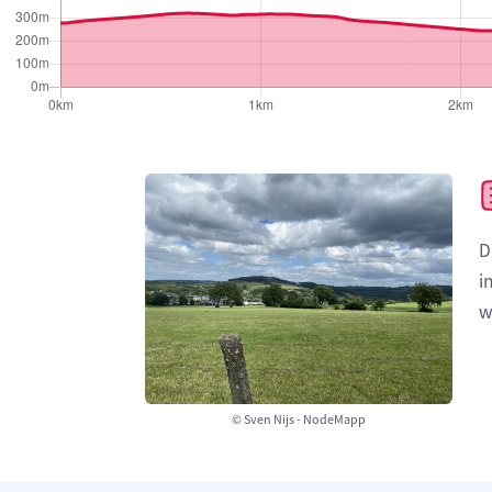
D
i
w
© Sven Nijs - NodeMapp