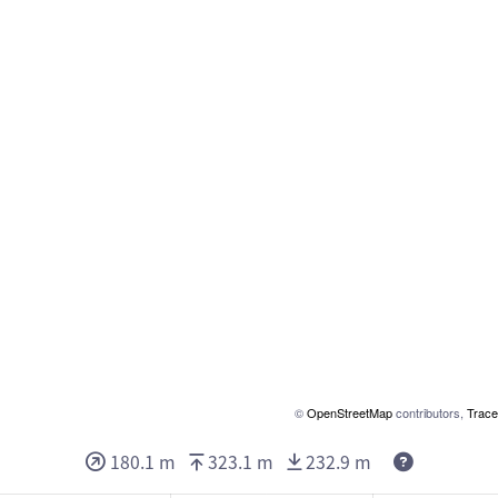
©
OpenStreetMap
contributors,
Trace
180.1 m
323.1 m
232.9 m