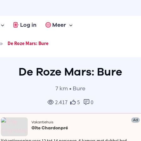
Log in
Meer
De Roze Mars: Bure
De Roze Mars: Bure
7 km • Bure
2.417
5
0
Ad
Vakantiehuis
Gîte Chardonpré
Vakantiewoning voor 12 tot 14 personen, 6 kamers met dubbel bed,