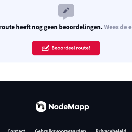
route heeft nog geen beoordelingen.
Wees de e
Beoordeel route!
Contact
Gebruiksvoorwaarden
Privacybeleid