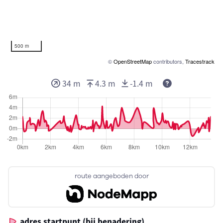
500 m
©
OpenStreetMap
contributors,
Tracestrack
34 m
4.3 m
-1.4 m
route aangeboden door
adres startpunt (bij benadering)