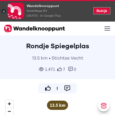
Wandelknooppunt
Bekijk
NodeMapp BV
GRATIS - In Google Play
Rondje Spiegelplas
13.5 km • Stichtse Vecht
1.471
7
0
13.5 km