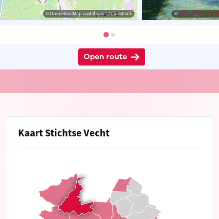
© OpenStreetMap contributors, Tracestrack
©
Zandcee
,
CC BY-SA 4
Open route
Kaart Stichtse Vecht