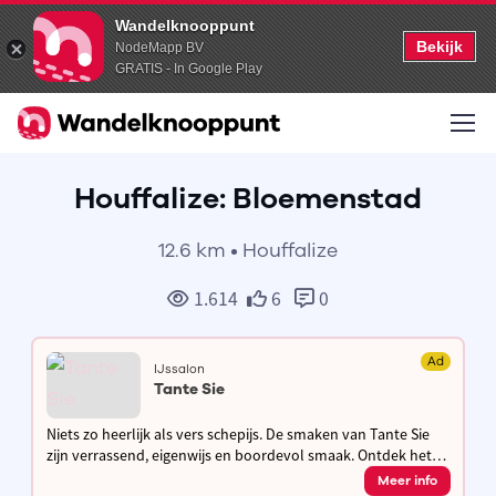
Wandelknooppunt
Bekijk
NodeMapp BV
GRATIS - In Google Play
Houffalize: Bloemenstad
12.6 km • Houffalize
1.614
6
0
Ad
IJssalon
Tante Sie
Niets zo heerlijk als vers schepijs. De smaken van Tante Sie
zijn verrassend, eigenwijs en boordevol smaak. Ontdek het
dagvers ijs in ons American diner style salon met grote tuin
Meer info