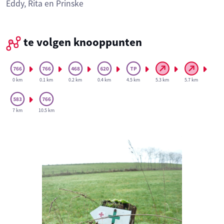
Eddy, Rita en Prinske
te volgen knooppunten
0 km
0.1 km
0.2 km
0.4 km
4.5 km
5.3 km
5.7 km
7 km
10.5 km