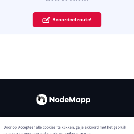
Beoordeel route!
Over ons
Contact
Gebruiksvoorwaarden
Door op 'Accepteer alle cookies' te klikken, ga je akkoord met het gebruik
Privacybeleid
Cookies
van cookies voor een verbeterde gebruikerservaring,