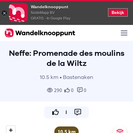
Wandelknooppunt
Bekijk
NodeMapp BV
GRATIS - In Google Play
Neffe: Promenade des moulins
de la Wiltz
10.5 km • Bastenaken
290
0
0
10.5 km