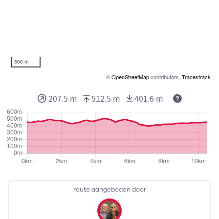
500 m
©
OpenStreetMap
contributors,
Tracestrack
207.5 m
512.5 m
401.6 m
route aangeboden door