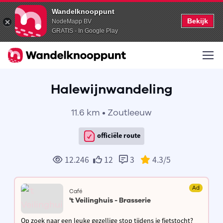
Wandelknooppunt
Bekijk
NodeMapp BV
GRATIS - In Google Play
Halewijnwandeling
11.6 km • Zoutleeuw
officiële route
12.246
12
3
4.3
/5
Ad
Café
't Veilinghuis - Brasserie
Op zoek naar een leuke gezellige stop tijdens je fietstocht?