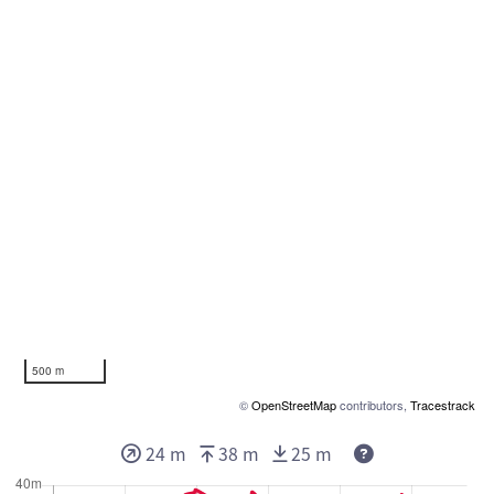
500 m
©
OpenStreetMap
contributors,
Tracestrack
24 m
38 m
25 m