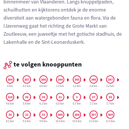
binnenmeer van Vlaanderen. Langs knuppelpaden,
schuilhutten en kijktorens ontdek je de enorme
diversiteit aan watergebonden fauna en flora. Via de
IJzerenweg gaat het richting de Grote Markt van
Zoutleeuw, een juweeltje met het gotische stadhuis, de
Lakenhalle en de Sint-Leonarduskerk.
te volgen knooppunten
0 km
0.1 km
0.6 km
1.2 km
2.2 km
2.8 km
3.2 km
4.6 km
5.9 km
6.1 km
6.5 km
6.7 km
7.1 km
7.7 km
8.1 km
9.2 km
9.5 km
10.3 km
10.5 km
11.5 km
11.5 km